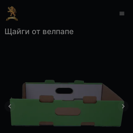
Щайги от велпапе