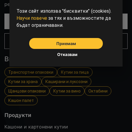
рециклиране материали.
Този сайт използва "бисквитки" (cookies).
Научи повече
за тях и възможностите да
СВЪРЖИ СЕ С НАС!
бъдат ограничавани.
ЧЕСТО ЗАДАВАНИ ВЪПРОСИ
Приемам
Отказвам
Вижте още
Транспортни опаковки
Кутии за пица
Кутии за храна
Каширани и луксозни
Щанцови опаковки
Кутии за вино
Октабини
Кашон палет
Продукти
Кашони и картонени кутии