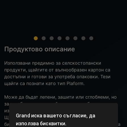
Продуктово описание
Използвани предимно за селскостопански
продукти, щайгите от вълнообразен картон са
достъпни и готови за употреба опаковки. Тези
щайги са познати като тип Plaform.
Може да бъдат лепени, зашити или сглобяеми, но
за сглобяването на щайгата не е необходимо
използването на тиксо или друг вид лепене.
Grand
иска вашето съгласие, да
Щайгите от велпапе се изработват от 100%
използва бисквитки.
биоразградими, екологично чисти и подходящи за