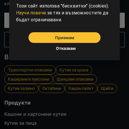
клиентите Ви външен вид.
Този сайт използва "бисквитки" (cookies).
Научи повече
за тях и възможностите да
бъдат ограничавани.
СВЪРЖИ СЕ С НАС!
Приемам
ЧЕСТО ЗАДАВАНИ ВЪПРОСИ
Отказвам
Вижте още
Транспортни опаковки
Кутии за храна
Каширани и луксозни
Щанцови опаковки
Кутии за вино
Октабини
Кашон палет
Щайги
Продукти
Кашони и картонени кутии
Кутии за пица