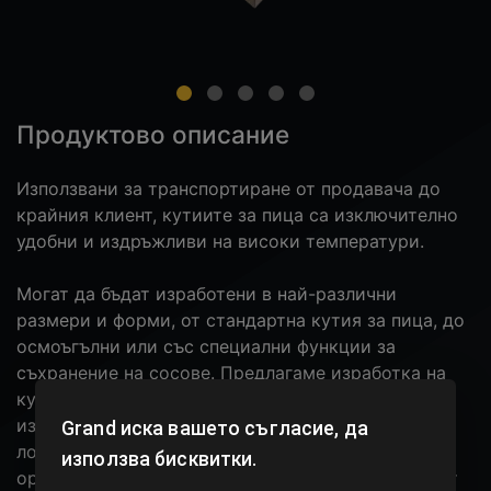
Продуктово описание
Използвани за транспортиране от продавача до
крайния клиент, кутиите за пица са изключително
удобни и издръжливи на високи температури.
Могат да бъдат изработени в най-различни
размери и форми, от стандартна кутия за пица, до
осмоъгълни или със специални функции за
съхранение на сосове. Предлагаме изработка на
кутии за пица със размери и цветове по Ваш
избор. Можем също да отпечатаме фирменото Ви
Grand
иска вашето съгласие, да
лого на кутиите за пица, което ще им придаде
използва бисквитки.
оригинален естетически и лесно разпознаваем от