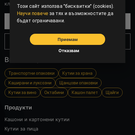
клиентите Ви външен вид.
Този сайт използва "бисквитки" (cookies).
Научи повече
за тях и възможностите да
бъдат ограничавани.
СВЪРЖИ СЕ С НАС!
Приемам
ЧЕСТО ЗАДАВАНИ ВЪПРОСИ
Отказвам
Вижте още
Транспортни опаковки
Кутии за храна
Каширани и луксозни
Щанцови опаковки
Кутии за вино
Октабини
Кашон палет
Щайги
Продукти
Кашони и картонени кутии
Кутии за пица