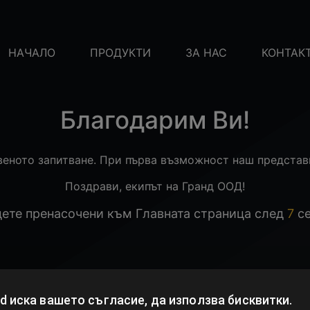
НАЧАЛО
ПРОДУКТИ
ЗА НАС
КОНТАК
Благодарим Ви!
веното запитване. При първа възможност наш представи
Поздрави, екипът на Гранд ООД!
ете пренасочени към Главната страница след
6
с
d
иска вашето съгласие, да използва бисквитки.