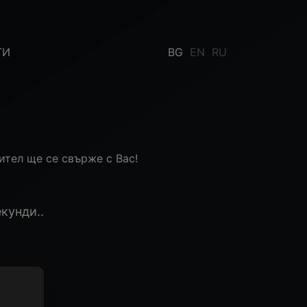
ТИ
BG
EN
RU
тел ще се свърже с Вас!
екунди..