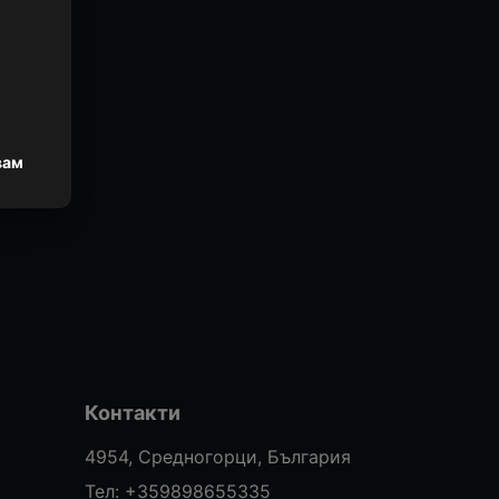
вам
Контакти
4954, Средногорци, България
Тел:
+359898655335